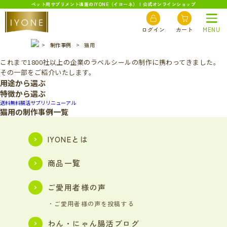
ペット用サプリメント通販のIYONE（イヨーネ） | 公式オンラインショップ
W
ORKS
制作事例
ログイン
カート
MENU
>
制作事例
>
猫用
これまで1800社以上の企業のラベルシールの制作に携わってきました。
その一部をご紹介いたします。
用途から選ぶ
特徴から選ぶ
送料無料
腸活サプリ
リニューアル
猫用の制作事例一覧
IYONEとは
商品一覧
ご愛用者様の声
・ご愛用者様の声を投稿する
わん・にゃん腸活ブログ