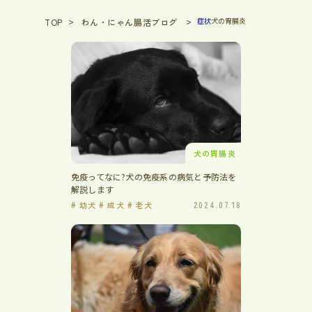
症状
犬の胃腸炎
TOP
わん・にゃん腸活ブログ
犬の胃腸炎
免疫ってなに?犬の免疫系の病気と予防法を
解説します
# 幼犬 # 成犬 # 老犬
2024.07.18