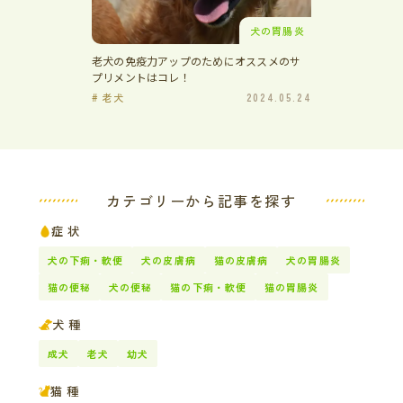
犬の胃腸炎
老犬の免疫力アップのためにオススメのサ
プリメントはコレ！
# 老犬
2024.05.24
カテゴリーから記事を探す
症状
犬の下痢・軟便
犬の皮膚病
猫の皮膚病
犬の胃腸炎
猫の便秘
犬の便秘
猫の下痢・軟便
猫の胃腸炎
犬種
成犬
老犬
幼犬
猫種