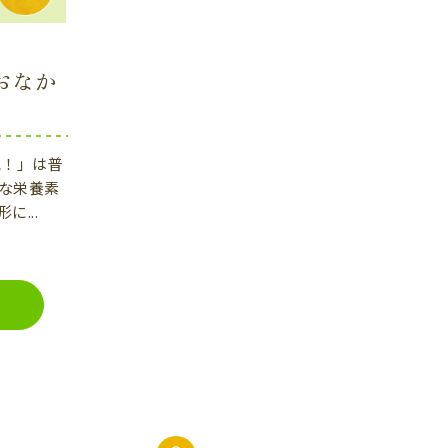
おなか
気！」は普
な栄養素
...