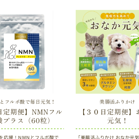
Nとフルボ酸で毎日元気！
美腸活ふりかけ
日定期便】NMNフル
【３０日定期便】
酸プラス（60粒）
元気！
を応援！NMNとフルボ酸で
「美腸活ふりかけ おなか元