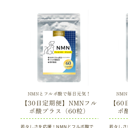
NMNとフルボ酸で毎日元気！
NM
【30日定期便】NMNフル
【60
ボ酸プラス（60粒）
ボ
若々しさを応援！NMNとフルボ酸で
若々しさ