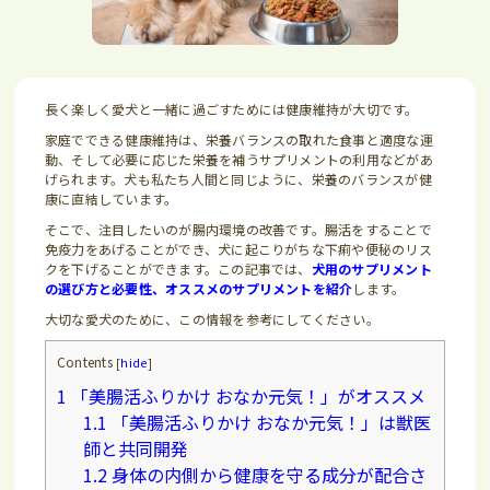
長く楽しく愛犬と一緒に過ごすためには健康維持が大切です。
家庭でできる健康維持は、栄養バランスの取れた食事と適度な運
動、そして必要に応じた栄養を補うサプリメントの利用などがあ
げられます。犬も私たち人間と同じように、栄養のバランスが健
康に直結しています。
そこで、注目したいのが腸内環境の改善です。腸活をすることで
免疫力をあげることができ、犬に起こりがちな下痢や便秘のリス
クを下げることができます。この記事では、
犬用のサプリメント
の選び方と必要性、オススメのサプリメントを紹介
します。
大切な愛犬のために、この情報を参考にしてください。
Contents
[
hide
]
1
「美腸活ふりかけ おなか元気！」がオススメ
1.1
「美腸活ふりかけ おなか元気！」は獣医
師と共同開発
1.2
身体の内側から健康を守る成分が配合さ