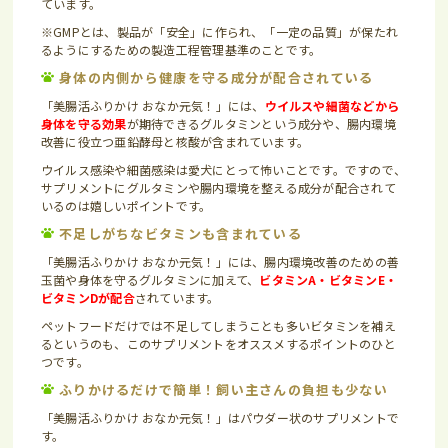
ています。
※GMPとは、製品が「安全」に作られ、「一定の品質」が保たれ
るようにするための製造工程管理基準のことです。
身体の内側から健康を守る成分が配合されている
「美腸活ふりかけ おなか元気！」には、
ウイルスや細菌などから
身体を守る効果
が期待できるグルタミンという成分や、腸内環境
改善に役立つ亜鉛酵母と核酸が含まれています。
ウイルス感染や細菌感染は愛犬にとって怖いことです。ですので、
サプリメントにグルタミンや腸内環境を整える成分が配合されて
いるのは嬉しいポイントです。
不足しがちなビタミンも含まれている
「美腸活ふりかけ おなか元気！」には、腸内環境改善のための善
玉菌や身体を守るグルタミンに加えて、
ビタミンA・ビタミンE・
ビタミンDが配合
されています。
ペットフードだけでは不足してしまうことも多いビタミンを補え
るというのも、このサプリメントをオススメするポイントのひと
つです。
ふりかけるだけで簡単！飼い主さんの負担も少ない
「美腸活ふりかけ おなか元気！」はパウダー状のサプリメントで
す。