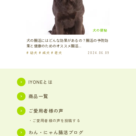
犬の便秘
犬の腸活にはどんな効果があるの？腸活の予防効
果と健康のためのオススメ腸活...
# 幼犬 # 成犬 # 老犬
2024.06.09
IYONEとは
商品一覧
ご愛用者様の声
・ご愛用者様の声を投稿する
わん・にゃん腸活ブログ