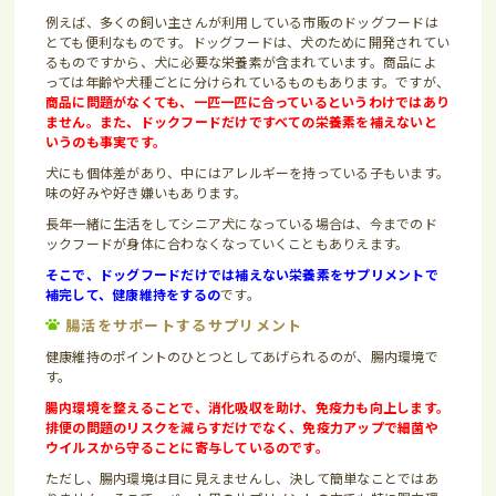
例えば、多くの飼い主さんが利用している市販のドッグフードは
とても便利なものです。ドッグフードは、犬のために開発されてい
るものですから、犬に必要な栄養素が含まれています。商品によ
っては年齢や犬種ごとに分けられているものもあります。ですが、
商品に問題がなくても、一匹一匹に合っているというわけではあり
ません。また、ドックフードだけですべての栄養素を補えないと
いうのも事実です。
犬にも個体差があり、中にはアレルギーを持っている子もいます。
味の好みや好き嫌いもあります。
長年一緒に生活をしてシニア犬になっている場合は、今までのド
ックフードが身体に合わなくなっていくこともありえます。
そこで、ドッグフードだけでは補えない栄養素をサプリメントで
補完して、健康維持をするの
です。
腸活をサポートするサプリメント
健康維持のポイントのひとつとしてあげられるのが、腸内環境で
す。
腸内環境を整えることで、消化吸収を助け、
免
疫力も向上します。
排便の問題のリスクを減らすだけでなく、免疫力アップで細菌や
ウイルスから守ることに寄与しているのです。
ただし、腸内環境は目に見えませんし、決して簡単なことではあ