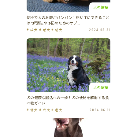
犬の便秘
便秘で犬のお腹がパンパン！飼い主にできること
は?解消法や予防のためのサプ...
# 成犬 # 老犬 # 幼犬
2024.08.31
犬の便秘
犬の健康な腸活への一歩！犬の便秘を解消する食
べ物ガイド
# 幼犬 # 成犬 # 老犬
2024.06.11