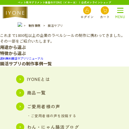
ペット用サプリメント通販のIYONE（イヨーネ） | 公式オンラインショップ
W
ORKS
制作事例
ログイン
カート
MENU
>
制作事例
>
腸活サプリ
これまで1800社以上の企業のラベルシールの制作に携わってきました。
その一部をご紹介いたします。
用途から選ぶ
特徴から選ぶ
送料無料
腸活サプリ
リニューアル
腸活サプリの制作事例一覧
IYONEとは
商品一覧
ご愛用者様の声
・ご愛用者様の声を投稿する
わん・にゃん腸活ブログ