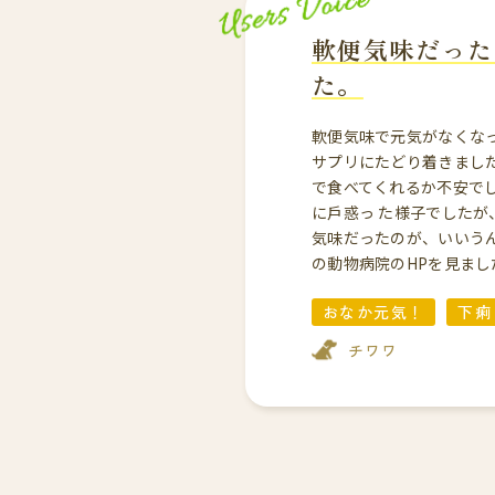
軟便気味だった
た。
軟便気味で元気がなく
サプリにたどり着きました
で食べてくれるか不安て
に戶惑っ た様子でした
気味だったのが、いい
の動物病院のHPを見ました
おなか元気！
下痢
チワワ