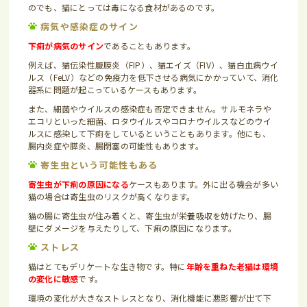
のでも、猫にとっては毒になる食材があるのです。
病気や感染症のサイン
下痢が病気のサイン
であることもあります。
例えば、猫伝染性腹膜炎（FIP）、猫エイズ（FIV）、猫白血病ウイ
ルス（FeLV）などの免疫力を低下させる病気にかかっていて、消化
器系に問題が起こっているケースもあります。
また、細菌やウイルスの感染症も否定できません。サルモネラや
エコリといった細菌、ロタウイルスやコロナウイルスなどのウイ
ルスに感染して下痢をしているということもあります。他にも、
腸内炎症や膵炎、腸閉塞の可能性もあります。
寄生虫という可能性もある
寄生虫が下痢の原因になる
ケースもあります。外に出る機会が多い
猫の場合は寄生虫のリスクが高くなります。
猫の腸に寄生虫が住み着くと、寄生虫が栄養吸収を妨げたり、腸
壁にダメージを与えたりして、下痢の原因になります。
ストレス
猫はとてもデリケートな生き物です。特に
年齢を重ねた老猫は環境
の変化に敏感
です。
環境の変化が大きなストレスとなり、消化機能に悪影響が出て下