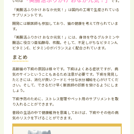
いのは
です。
「美腸活ふりかけ おなか元気！」は国内の工場で生産されている
サプリメントです。
開発には獣医師も参加しており、猫の健康を考えて作られていま
す。
「美腸活ふりかけ おなか元気！」には、身体を守るグルタミンや
腸活に役立つ亜鉛酵母、核酸。そして、不足しがちなビタミンA、
ビタミンE、ビタミンDがバランスよく配合されています。
まとめ
高齢猫の下痢の原因は様々です。下痢はよくある症状ですが、病
気のサインということもあるため注意が必要です。下痢を発見し
たときには、消化が良いフードと十分な水分補給を心がけてくだ
さい。そして、できるだけ早く獣医師の診断を受けるようにしま
しょう。
下痢予防のために、ストレス管理やペット用のサプリメントを取
り入れることができます。
普段の生活の中で健康維持を意識しておけば、下痢やその他の病
気のリスクを下げることができます。