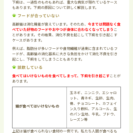
下痢は、一過性のものもあれば、重大な病気が隠れているケース
もあります。下痢の原因について詳しく解説します。
フードが合っていない
高齢猫は消化機能が衰えています。そのため、
今までは問題なく食
べていた好物のフードやおやつが身体に合わなくなってしまう
こ
とがあります。その結果、消化不良を起こして下痢を引き起こす
ケースがあります。
例えば、脂肪分が多いフードや食物繊維が過剰に含まれているフ
ードが、高齢猫の消化器系に大きな負担をかけて消化不良を引き
起こし、下痢をしてしまうこともあります。
誤飲している
食べてはいけないものを食べてしまって、下痢を引き起こす
ことが
あります。
玉ネギ、ニンニク、エシャロ
ット、青ネギ、生卵、生肉、
骨、チョコレート、カフェイ
猫が食べてはいけないもの
ン入り飲料、アルコール、生
のパン生地、牛乳、ブドウ、
レーズン等
上記は猫が食べられない食材の一例です。私たち人間が食べるも