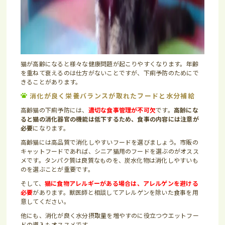
猫が高齢になると様々な健康問題が起こりやすくなります。年齢
を重ねて衰えるのは仕方がないことですが、下痢予防のためにで
きることがあります。
消化が良く栄養バランスが取れたフードと水分補給
高齢猫の下痢予防には、
適切な食事管理が不可欠
です。
高齢にな
ると猫の消化器官の機能は低下するため、食事の内容には注意が
必要
になります。
高齢猫には高品質で消化しやすいフードを選びましょう。市販の
キャットフードであれば、シニア猫用のフードを選ぶのがオスス
メです。タンパク質は良質なものを、炭水化物は消化しやすいも
のを選ぶことが重要です。
そして、
猫に食物アレルギーがある場合は、アレルゲンを避ける
必要
があります。獣医師と相談してアレルゲンを除いた食事を用
意してください。
他にも、消化が良く水分摂取量を増やすのに役立つウエットフー
ドの導入もオススメです。