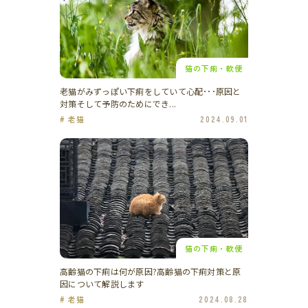
猫の下痢・軟便
老猫がみずっぽい下痢をしていて心配･･･原因と
対策そして予防のためにでき...
# 老猫
2024.09.01
猫の下痢・軟便
高齢猫の下痢は何が原因?高齢猫の下痢対策と原
因について解説します
# 老猫
2024.08.28