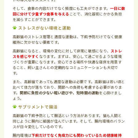
そして、食事の内容だけでなく頻度にも工夫ができます。
一日に数
回に分けて少量ずつ食事を与える
ことで、消化器官にかかる負担
を減らすことができます。
ストレスがない環境と運動
高齢猫のストレス管理と適度な運動は、下痢予防だけでなく健康
維持に欠かせない要素です。
高齢猫になると、環境の変化に対して非常に敏感になり、
ストレ
スを感じやすく
なります。まずは、安心して過ごせるような環境
づくりが重要になります。安心できる場所や快適な寝床を用意す
ること、飼い主さんとの定期的なコミュニケーションも大切で
す。
また、高齢猫であっても適度な運動は必要です。高齢猫は若い頃と
比べて体力が落ちており、関節への負荷も考慮する必要がありま
す。
関節に負担の少ない軽い遊びや、短時間の運動
を心掛けまし
ょう。
サプリメントで腸活
高齢猫の下痢予防として腸活という方法があります。猫も人間と
同じように腸内に細菌が住んでいます。そして、腸内環境のバラン
スが日々変化しているのです。
腸内環境は
下痢だけでなく免疫力にも関わっているため健康維持