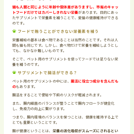
猫も人間と同じように年齢や個体差がありますし、市販のキャッ
トフードだけではカバーしきれない栄養
があります。目的にあっ
たサプリメントで栄養素を補うことで、愛猫の健康維持ができる
のです。
フードで賄うことができない栄養素を補う
栄養補給の基本は食べ物であることは当然のことです。それは人
間も猫も同じです。しかし、食べ物だけで栄養を補給しようとし
ても、なかなか難しいものです。
そこで、ペット用のサプリメントを使ってフードでは足りない栄
養を補うのです。
サプリメントで腸活ができる？
ペット用のサプリメントの中には、
腸活に役立つ成分を含んだも
の
もあります。
腸活をすることで便秘や下痢のリスクが軽減されます。
また、腸内細菌のバランスが整うことで腸内フローラが健全化
し、免疫力の向上に繋がります。
つまり、腸内環境のバランスを保つことは、健康を維持する上で
とても重要ということです。
腸が健康ということは、
栄養の消化吸収がスムーズにされるとい