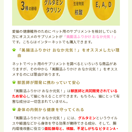
愛猫の健康維持のためにペット用のサプリメントを検討している
方にオススメのサプリメントが
「美腸活ふりかけ おなか元気！」
です。こちらはインターネットでも購入できます。
「美腸活ふりかけ おなか元気！」をオススメしたい理
由
ネットでペット用のサプリメントを調べるといろいろな商品があ
りますが、その中から「美腸活ふりかけ おなか元気！」をオスス
メするのには理由があります。
獣医師が開発に携わっていて安心
「美腸活ふりかけ おなか元気！」は
獣医師と共同開発されている
ため安心
して猫に与えることができます。もちろん、猫にとって有
害な成分は一切含まれていません。
身体の内側から健康を守ってくれる
「美腸活ふりかけ おなか元気！」には、
グルタミン
というウイル
スや細菌などから身体を守る効果が期待できる成分、そして、腸
内環境改善に役立つ
亜鉛酵母と、核酸、不足しがちな
ビタミンA・