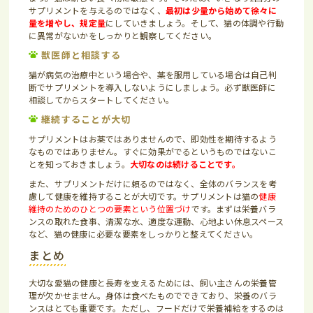
サプリメントを与えるのではなく、
最初は少量から始めて徐々に
量を増やし、規定量
にしていきましょう。そして、猫の体調や行動
に異常がないかをしっかりと観察してください。
獣医師と相談する
猫が病気の治療中という場合や、薬を服用している場合は自己判
断でサプリメントを導入しないようにしましょう。必ず獣医師に
相談してからスタートしてください。
継続することが大切
サプリメントはお薬ではありませんので、即効性を期待するよう
なものではありません。すぐに効果がでるというものではないこ
とを知っておきましょう。
大切なのは続けることです。
また、サプリメントだけに頼るのではなく、全体のバランスを考
慮して健康を維持することが大切です。サプリメントは猫の
健康
維持のためのひとつの要素という位置づけ
です。まずは栄養バラ
ンスの取れた食事、清潔な水、適度な運動、心地よい休息スペース
など、猫の健康に必要な要素をしっかりと整えてください。
まとめ
大切な愛猫の健康と長寿を支えるためには、飼い主さんの栄養管
理が欠かせません。身体は食べたものでできており、栄養のバラ
ンスはとても重要です。ただし、フードだけで栄養補給をするのは